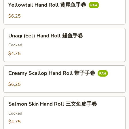
Yellowtail
手
Yellowtail Hand Roll 黄尾鱼手卷
Hand
卷
Roll
$6.25
黄
尾
Unagi
鱼
Unagi (Eel) Hand Roll 鳗鱼手卷
(Eel)
手
Hand
Cooked
卷
Roll
$4.75
鳗
鱼
Creamy
手
Creamy Scallop Hand Roll 带子手卷
Scallop
卷
Hand
$6.25
Roll
带
Salmon
子
Salmon Skin Hand Roll 三文鱼皮手卷
Skin
手
Hand
Cooked
卷
Roll
$4.75
三