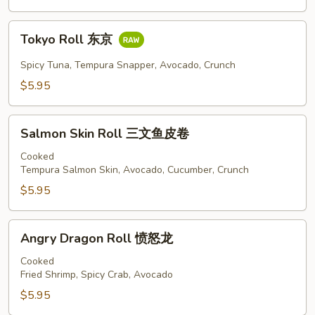
Tokyo
Tokyo Roll 东京
Roll
东
Spicy Tuna, Tempura Snapper, Avocado, Crunch
京
$5.95
Salmon
Salmon Skin Roll 三文鱼皮卷
Skin
Roll
Cooked
Tempura Salmon Skin, Avocado, Cucumber, Crunch
三
文
$5.95
鱼
皮
Angry
Angry Dragon Roll 愤怒龙
卷
Dragon
Roll
Cooked
Fried Shrimp, Spicy Crab, Avocado
愤
怒
$5.95
龙