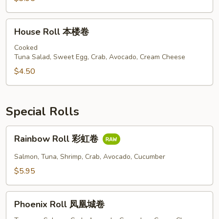
卷
House
House Roll 本楼卷
Roll
本
Cooked
Tuna Salad, Sweet Egg, Crab, Avocado, Cream Cheese
楼
卷
$4.50
Special Rolls
Rainbow
Rainbow Roll 彩虹卷
Roll
彩
Salmon, Tuna, Shrimp, Crab, Avocado, Cucumber
虹
$5.95
卷
Phoenix
Phoenix Roll 凤凰城卷
Roll