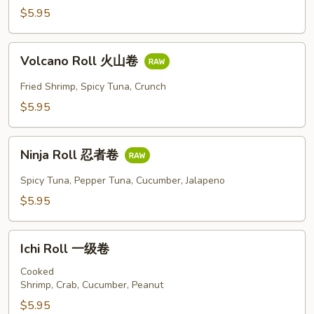
三
$5.95
文
爱
Volcano
人
Volcano Roll 火山卷
Roll
火
Fried Shrimp, Spicy Tuna, Crunch
山
$5.95
卷
Ninja
Ninja Roll 忍者卷
Roll
忍
Spicy Tuna, Pepper Tuna, Cucumber, Jalapeno
者
$5.95
卷
Ichi
Ichi Roll 一级卷
Roll
一
Cooked
Shrimp, Crab, Cucumber, Peanut
级
卷
$5.95