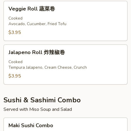
卷
Veggie
Veggie Roll 蔬菜卷
Roll
蔬
Cooked
Avocado, Cucumber, Fried Tofu
菜
卷
$3.95
Jalapeno
Jalapeno Roll 炸辣椒卷
Roll
炸
Cooked
Tempura Jalapeno, Cream Cheese, Crunch
辣
椒
$3.95
卷
Sushi & Sashimi Combo
Served with Miso Soup and Salad
Maki
Maki Sushi Combo
Sushi