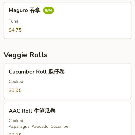
椒
Maguro
吞
Maguro 吞拿
吞
拿
拿
Tuna
$4.75
Veggie Rolls
Cucumber
Cucumber Roll 瓜仔卷
Roll
瓜
Cooked
仔
$3.95
卷
AAC
AAC Roll 牛笋瓜卷
Roll
牛
Cooked
Asparagus, Avocado, Cucumber
笋