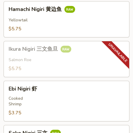
三
Hamachi
文
Hamachi Nigiri 黄边鱼
Nigiri
黄
Yellowtail
边
$5.75
鱼
Ikura
Ikura Nigiri 三文鱼旦
Nigiri
三
Salmon Roe
文
$5.75
鱼
旦
Ebi
Ebi Nigiri 虾
Nigiri
虾
Cooked
Shrimp
$3.75
Sake