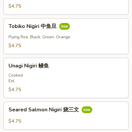
鱼
$4.75
旦
Tobiko
Tobiko Nigiri 中鱼旦
Nigiri
中
Flying Roe. Black, Green, Orange
鱼
$4.75
旦
Unagi
Unagi Nigiri 鳗鱼
Nigiri
鳗
Cooked
Eel
鱼
$4.75
Seared
Seared Salmon Nigiri 烧三文
Salmon
Nigiri
$4.75
烧