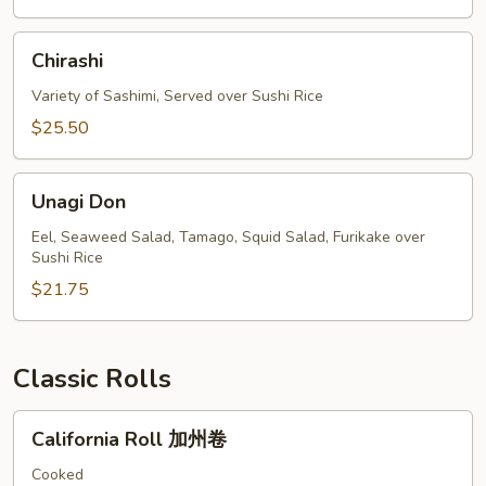
Chirashi
Chirashi
Variety of Sashimi, Served over Sushi Rice
$25.50
Unagi
Unagi Don
Don
Eel, Seaweed Salad, Tamago, Squid Salad, Furikake over
Sushi Rice
$21.75
Classic Rolls
California
California Roll 加州卷
Roll
加
Cooked