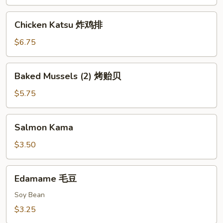
鱿
鱼
Chicken
Chicken Katsu 炸鸡排
Katsu
炸
$6.75
鸡
排
Baked
Baked Mussels (2) 烤贻贝
Mussels
(2)
$5.75
烤
贻
Salmon
Salmon Kama
贝
Kama
$3.50
Edamame
Edamame 毛豆
毛
豆
Soy Bean
$3.25