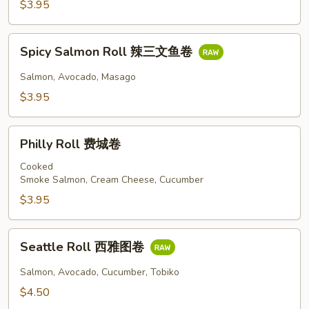
$3.95
吞
拿
Spicy
鱼
Spicy Salmon Roll 辣三文鱼卷
Salmon
卷
Roll
Salmon, Avocado, Masago
辣
$3.95
三
文
Philly
鱼
Philly Roll 费城卷
Roll
卷
费
Cooked
Smoke Salmon, Cream Cheese, Cucumber
城
卷
$3.95
Seattle
Seattle Roll 西雅图卷
Roll
西
Salmon, Avocado, Cucumber, Tobiko
雅
$4.50
图