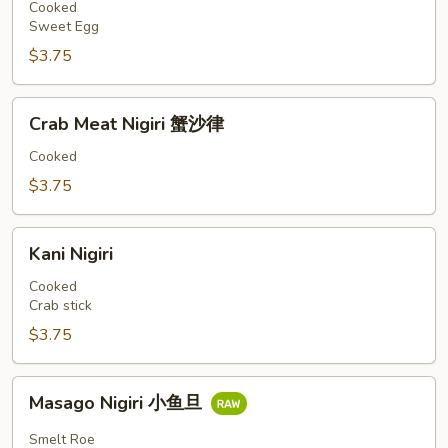
甜
Cooked
Sweet Egg
蛋
$3.75
Crab
Crab Meat Nigiri 蟹沙律
Meat
Nigiri
Cooked
蟹
$3.75
沙
律
Kani
Kani Nigiri
Nigiri
Cooked
Crab stick
$3.75
Masago
Masago Nigiri 小鱼旦
Nigiri
小
Smelt Roe