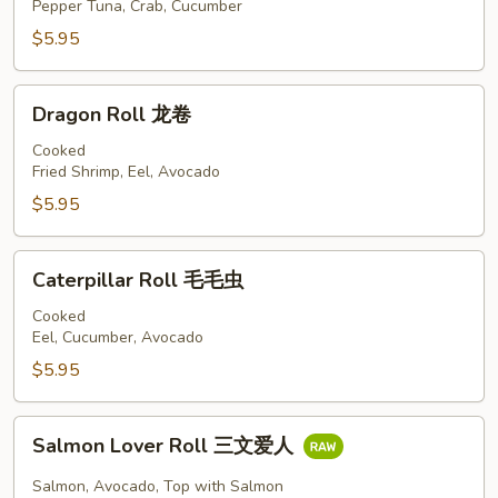
Roll
Pepper Tuna, Crab, Cucumber
黑
$5.95
椒
吞
Dragon
拿
Dragon Roll 龙卷
Roll
卷
龙
Cooked
Fried Shrimp, Eel, Avocado
卷
$5.95
Caterpillar
Caterpillar Roll 毛毛虫
Roll
毛
Cooked
Eel, Cucumber, Avocado
毛
虫
$5.95
Salmon
Salmon Lover Roll 三文爱人
Lover
Roll
Salmon, Avocado, Top with Salmon