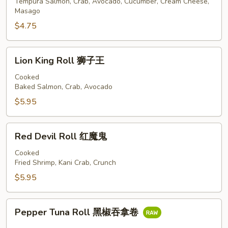
凤
Tempura Salmon, Crab, Avocado, Cucumber, Cream Cheese,
Masago
凰
城
$4.75
卷
Lion
Lion King Roll 狮子王
King
Roll
Cooked
Baked Salmon, Crab, Avocado
狮
子
$5.95
王
Red
Red Devil Roll 红魔鬼
Devil
Roll
Cooked
Fried Shrimp, Kani Crab, Crunch
红
魔
$5.95
鬼
Pepper
Pepper Tuna Roll 黑椒吞拿卷
Tuna