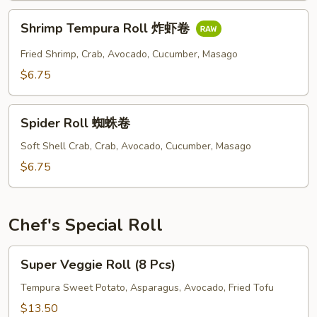
Shrimp
Shrimp Tempura Roll 炸虾卷
Tempura
Roll
Fried Shrimp, Crab, Avocado, Cucumber, Masago
炸
$6.75
虾
卷
Spider
Spider Roll 蜘蛛卷
Roll
蜘
Soft Shell Crab, Crab, Avocado, Cucumber, Masago
蛛
$6.75
卷
Chef's Special Roll
Super
Super Veggie Roll (8 Pcs)
Veggie
Roll
Tempura Sweet Potato, Asparagus, Avocado, Fried Tofu
(8
$13.50