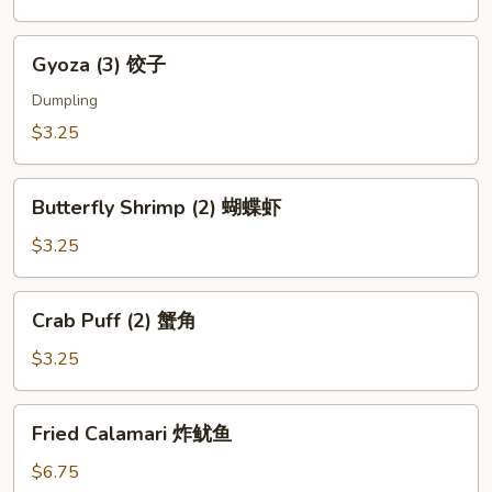
芝
麻
Gyoza
Gyoza (3) 饺子
球
(3)
饺
Dumpling
子
$3.25
Butterfly
Butterfly Shrimp (2) 蝴蝶虾
Shrimp
(2)
$3.25
蝴
蝶
Crab
Crab Puff (2) 蟹角
虾
Puff
(2)
$3.25
蟹
角
Fried
Fried Calamari 炸鱿鱼
Calamari
炸
$6.75