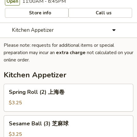
11:00AM - 8:45PM
Open
Store info
Call us
Kitchen Appetizer
Please note: requests for additional items or special
preparation may incur an
extra charge
not calculated on your
online order.
Kitchen Appetizer
Spring
Spring Roll (2) 上海卷
Roll
(2)
$3.25
上
海
Sesame
Sesame Ball (3) 芝麻球
卷
Ball
(3)
$3.25