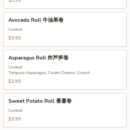
瓜
$3.95
卷
Avocado
Avocado Roll 牛油果卷
Roll
牛
Cooked
油
$3.95
果
卷
Asparagus
Asparagus Roll 炸芦笋卷
Roll
炸
Cooked
Tempura Asparagus, Cream Cheese, Crunch
芦
笋
$3.95
卷
Sweet
Sweet Potato Roll 番薯卷
Potato
Roll
Cooked
番
$3.95
薯