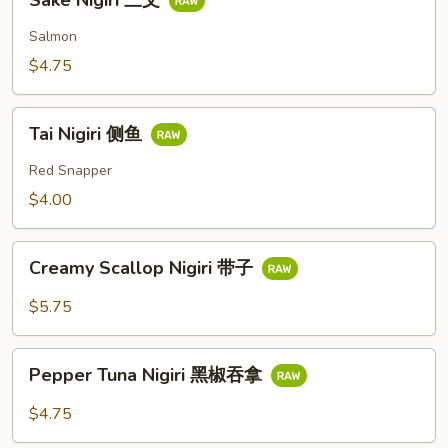
Sake Nigiri 三文
Nigiri
三
Salmon
文
$4.75
Tai
Tai Nigiri 侧鱼
Nigiri
侧
Red Snapper
鱼
$4.00
Creamy
Creamy Scallop Nigiri 带子
Scallop
Nigiri
$5.75
带
子
Pepper
Pepper Tuna Nigiri 黑椒吞拿
Tuna
Nigiri
$4.75
黑