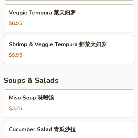
Veggie
Veggie Tempura 菜天妇罗
Tempura
菜
$8.95
天
妇
Shrimp
Shrimp & Veggie Tempura 虾菜天妇罗
罗
&
Veggie
$9.95
Tempura
虾
菜
Soups & Salads
天
妇
Miso
Miso Soup 味噌汤
罗
Soup
味
$3.25
噌
汤
Cucumber
Cucumber Salad 青瓜沙拉
Salad