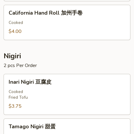
文
California
鱼
California Hand Roll 加州手卷
Hand
皮
Roll
Cooked
手
加
$4.00
卷
州
手
卷
Nigiri
2 pcs Per Order
Inari
Inari Nigiri 豆腐皮
Nigiri
豆
Cooked
Fried Tofu
腐
皮
$3.75
Tamago
Tamago Nigiri 甜蛋
Nigiri