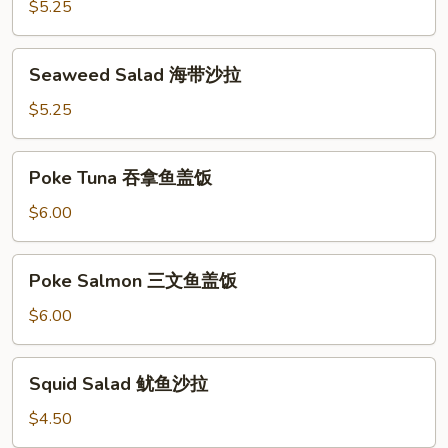
青
$5.25
瓜
沙
Seaweed
Seaweed Salad 海带沙拉
拉
Salad
海
$5.25
带
沙
Poke
Poke Tuna 吞拿鱼盖饭
拉
Tuna
吞
$6.00
拿
鱼
Poke
Poke Salmon 三文鱼盖饭
盖
Salmon
饭
三
$6.00
文
鱼
Squid
Squid Salad 鱿鱼沙拉
盖
Salad
饭
鱿
$4.50
鱼