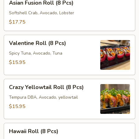
Asian Fusion Roll (8 Pcs)
Fusion
Roll
Softshell Crab, Avocado, Lobster
(8
$17.75
Pcs)
Valentine
Valentine Roll (8 Pcs)
Roll
(8
Spicy Tuna, Avocado, Tuna
Pcs)
$15.95
Crazy
Crazy Yellowtail Roll (8 Pcs)
Yellowtail
Roll
Tempura DBA, Avocado, yellowtail
(8
$15.95
Pcs)
Hawaii
Hawaii Roll (8 Pcs)
Roll