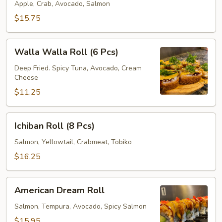
(8
Apple, Crab, Avocado, Salmon
Pcs)
$15.75
Walla
Walla Walla Roll (6 Pcs)
Walla
Roll
Deep Fried. Spicy Tuna, Avocado, Cream
Cheese
(6
Pcs)
$11.25
Ichiban
Ichiban Roll (8 Pcs)
Roll
(8
Salmon, Yellowtail, Crabmeat, Tobiko
Pcs)
$16.25
American
American Dream Roll
Dream
Roll
Salmon, Tempura, Avocado, Spicy Salmon
$15.95