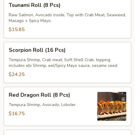
Tsunami
Tsunami Roll (8 Pcs)
Roll
(8
Raw Salmon, Avocado inside, Top with Crab Meat, Seaweed,
Masago + Spicy Mayo.
Pcs)
$15.85
Scorpion
Scorpion Roll (16 Pcs)
Roll
(16
Tempura Shrimp, Crab meat, Soft Shell Crab, topping
includes ebi Shrimp, eel/Spicy Mayo sauce, sesame seed
Pcs)
$24.25
Red
Red Dragon Roll (8 Pcs)
Dragon
Roll
Tempura Shrimp, Avocado, Lobster
(8
$16.75
Pcs)
Asian