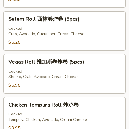
卷
Salem
Salem Roll 西林卷炸卷 (5pcs)
Roll
西
Cooked
Crab, Avocado, Cucumber, Cream Cheese
林
卷
$5.25
炸
卷
Vegas
Vegas Roll 维加斯卷炸卷 (5pcs)
(5pcs)
Roll
维
Cooked
Shrimp, Crab, Avocado, Cream Cheese
加
斯
$5.95
卷
炸
Chicken
Chicken Tempura Roll 炸鸡卷
卷
Tempura
(5pcs)
Roll
Cooked
Tempura Chicken, Avocado, Cream Cheese
炸
鸡
$3.95