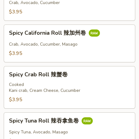
Crab, Avocado, Cucumber
州
卷
$3.95
Spicy
Spicy California Roll 辣加州卷
California
Roll
Crab, Avocado, Cucumber, Masago
辣
$3.95
加
州
Spicy
卷
Spicy Crab Roll 辣蟹卷
Crab
Roll
Cooked
Kani crab, Cream Cheese, Cucumber
辣
蟹
$3.95
卷
Spicy
Spicy Tuna Roll 辣吞拿鱼卷
Tuna
Roll
Spicy Tuna, Avocado, Masago
辣