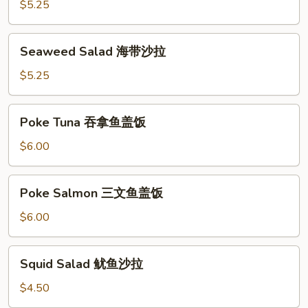
青
$5.25
瓜
沙
Seaweed
Seaweed Salad 海带沙拉
拉
Salad
海
$5.25
带
沙
Poke
Poke Tuna 吞拿鱼盖饭
拉
Tuna
吞
$6.00
拿
鱼
Poke
Poke Salmon 三文鱼盖饭
盖
Salmon
饭
三
$6.00
文
鱼
Squid
Squid Salad 鱿鱼沙拉
盖
Salad
饭
鱿
$4.50
鱼