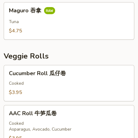
椒
Maguro
吞
Maguro 吞拿
吞
拿
拿
Tuna
$4.75
Veggie Rolls
Cucumber
Cucumber Roll 瓜仔卷
Roll
瓜
Cooked
仔
$3.95
卷
AAC
AAC Roll 牛笋瓜卷
Roll
牛
Cooked
Asparagus, Avocado, Cucumber
笋