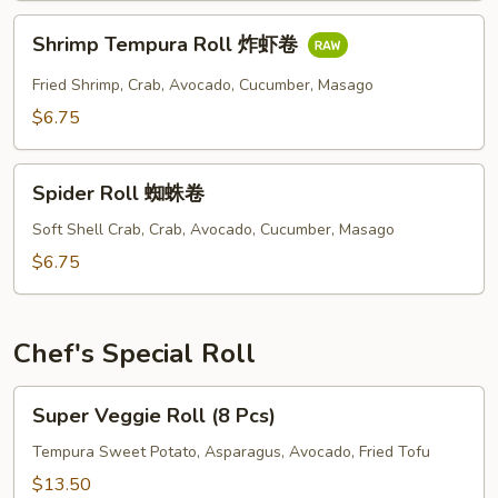
Shrimp
Shrimp Tempura Roll 炸虾卷
Tempura
Roll
Fried Shrimp, Crab, Avocado, Cucumber, Masago
炸
$6.75
虾
卷
Spider
Spider Roll 蜘蛛卷
Roll
蜘
Soft Shell Crab, Crab, Avocado, Cucumber, Masago
蛛
$6.75
卷
Chef's Special Roll
Super
Super Veggie Roll (8 Pcs)
Veggie
Roll
Tempura Sweet Potato, Asparagus, Avocado, Fried Tofu
(8
$13.50