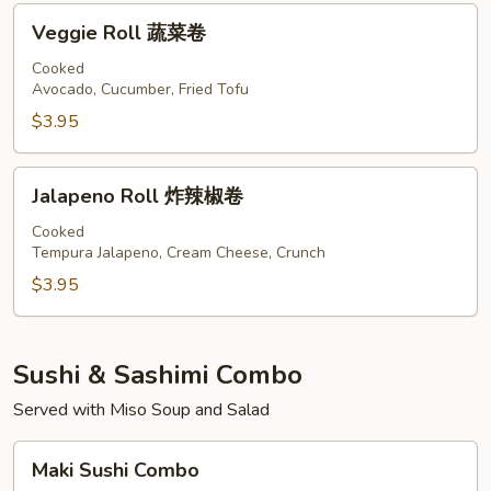
卷
Veggie
Veggie Roll 蔬菜卷
Roll
蔬
Cooked
Avocado, Cucumber, Fried Tofu
菜
卷
$3.95
Jalapeno
Jalapeno Roll 炸辣椒卷
Roll
炸
Cooked
Tempura Jalapeno, Cream Cheese, Crunch
辣
椒
$3.95
卷
Sushi & Sashimi Combo
Served with Miso Soup and Salad
Maki
Maki Sushi Combo
Sushi