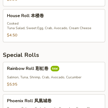
卷
House
House Roll 本楼卷
Roll
本
Cooked
Tuna Salad, Sweet Egg, Crab, Avocado, Cream Cheese
楼
卷
$4.50
Special Rolls
Rainbow
Rainbow Roll 彩虹卷
Roll
彩
Salmon, Tuna, Shrimp, Crab, Avocado, Cucumber
虹
$5.95
卷
Phoenix
Phoenix Roll 凤凰城卷
Roll