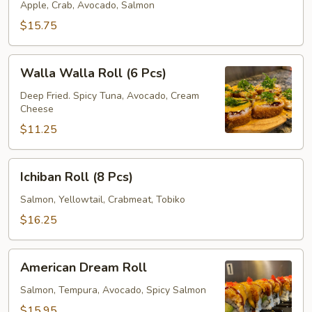
(8
Apple, Crab, Avocado, Salmon
Pcs)
$15.75
Walla
Walla Walla Roll (6 Pcs)
Walla
Roll
Deep Fried. Spicy Tuna, Avocado, Cream
Cheese
(6
Pcs)
$11.25
Ichiban
Ichiban Roll (8 Pcs)
Roll
(8
Salmon, Yellowtail, Crabmeat, Tobiko
Pcs)
$16.25
American
American Dream Roll
Dream
Roll
Salmon, Tempura, Avocado, Spicy Salmon
$15.95