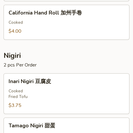
文
California
鱼
California Hand Roll 加州手卷
Hand
皮
Roll
Cooked
手
加
$4.00
卷
州
手
卷
Nigiri
2 pcs Per Order
Inari
Inari Nigiri 豆腐皮
Nigiri
豆
Cooked
Fried Tofu
腐
皮
$3.75
Tamago
Tamago Nigiri 甜蛋
Nigiri