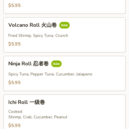
三
$5.95
文
爱
Volcano
人
Volcano Roll 火山卷
Roll
火
Fried Shrimp, Spicy Tuna, Crunch
山
$5.95
卷
Ninja
Ninja Roll 忍者卷
Roll
忍
Spicy Tuna, Pepper Tuna, Cucumber, Jalapeno
者
$5.95
卷
Ichi
Ichi Roll 一级卷
Roll
一
Cooked
Shrimp, Crab, Cucumber, Peanut
级
卷
$5.95