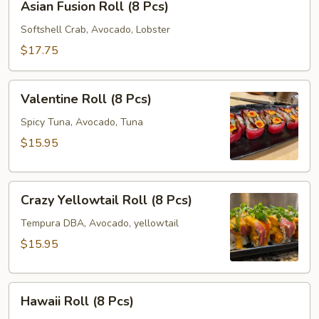
Asian Fusion Roll (8 Pcs)
Fusion
Roll
Softshell Crab, Avocado, Lobster
(8
$17.75
Pcs)
Valentine
Valentine Roll (8 Pcs)
Roll
(8
Spicy Tuna, Avocado, Tuna
Pcs)
$15.95
Crazy
Crazy Yellowtail Roll (8 Pcs)
Yellowtail
Roll
Tempura DBA, Avocado, yellowtail
(8
$15.95
Pcs)
Hawaii
Hawaii Roll (8 Pcs)
Roll