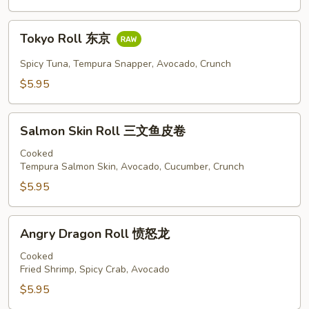
Tokyo
Tokyo Roll 东京
Roll
东
Spicy Tuna, Tempura Snapper, Avocado, Crunch
京
$5.95
Salmon
Salmon Skin Roll 三文鱼皮卷
Skin
Roll
Cooked
Tempura Salmon Skin, Avocado, Cucumber, Crunch
三
文
$5.95
鱼
皮
Angry
Angry Dragon Roll 愤怒龙
卷
Dragon
Roll
Cooked
Fried Shrimp, Spicy Crab, Avocado
愤
怒
$5.95
龙