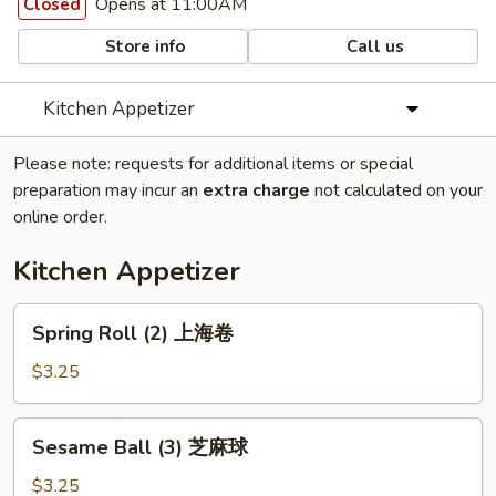
Opens at 11:00AM
Closed
Store info
Call us
Kitchen Appetizer
Please note: requests for additional items or special
preparation may incur an
extra charge
not calculated on your
online order.
Kitchen Appetizer
Spring
Spring Roll (2) 上海卷
Roll
(2)
$3.25
上
海
Sesame
Sesame Ball (3) 芝麻球
卷
Ball
(3)
$3.25