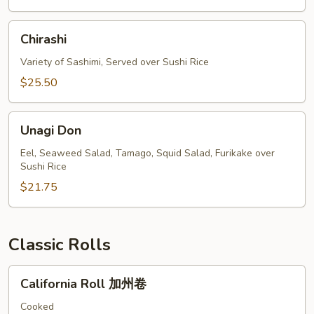
Chirashi
Chirashi
Variety of Sashimi, Served over Sushi Rice
$25.50
Unagi
Unagi Don
Don
Eel, Seaweed Salad, Tamago, Squid Salad, Furikake over
Sushi Rice
$21.75
Classic Rolls
California
California Roll 加州卷
Roll
加
Cooked