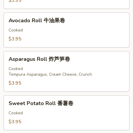
瓜
$3.95
卷
Avocado
Avocado Roll 牛油果卷
Roll
牛
Cooked
油
$3.95
果
卷
Asparagus
Asparagus Roll 炸芦笋卷
Roll
炸
Cooked
Tempura Asparagus, Cream Cheese, Crunch
芦
笋
$3.95
卷
Sweet
Sweet Potato Roll 番薯卷
Potato
Roll
Cooked
番
$3.95
薯