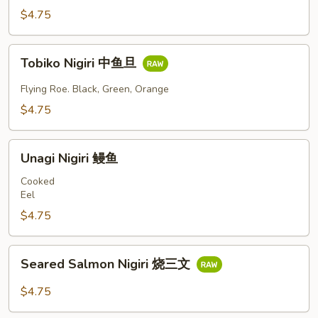
鱼
$4.75
旦
Tobiko
Tobiko Nigiri 中鱼旦
Nigiri
中
Flying Roe. Black, Green, Orange
鱼
$4.75
旦
Unagi
Unagi Nigiri 鳗鱼
Nigiri
鳗
Cooked
Eel
鱼
$4.75
Seared
Seared Salmon Nigiri 烧三文
Salmon
Nigiri
$4.75
烧