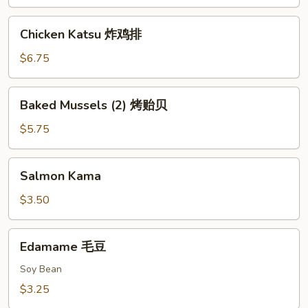
鱿
鱼
Chicken
Chicken Katsu 炸鸡排
Katsu
炸
$6.75
鸡
排
Baked
Baked Mussels (2) 烤贻贝
Mussels
(2)
$5.75
烤
贻
Salmon
Salmon Kama
贝
Kama
$3.50
Edamame
Edamame 毛豆
毛
豆
Soy Bean
$3.25