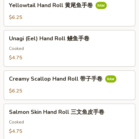
Yellowtail
手
Yellowtail Hand Roll 黄尾鱼手卷
Hand
卷
Roll
$6.25
黄
尾
Unagi
鱼
Unagi (Eel) Hand Roll 鳗鱼手卷
(Eel)
手
Hand
Cooked
卷
Roll
$4.75
鳗
鱼
Creamy
手
Creamy Scallop Hand Roll 带子手卷
Scallop
卷
Hand
$6.25
Roll
带
Salmon
子
Salmon Skin Hand Roll 三文鱼皮手卷
Skin
手
Hand
Cooked
卷
Roll
$4.75
三