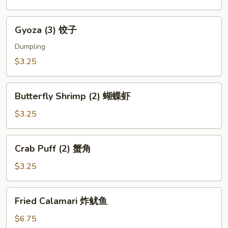
芝
麻
Gyoza
Gyoza (3) 饺子
球
(3)
饺
Dumpling
子
$3.25
Butterfly
Butterfly Shrimp (2) 蝴蝶虾
Shrimp
(2)
$3.25
蝴
蝶
Crab
Crab Puff (2) 蟹角
虾
Puff
(2)
$3.25
蟹
角
Fried
Fried Calamari 炸鱿鱼
Calamari
炸
$6.75