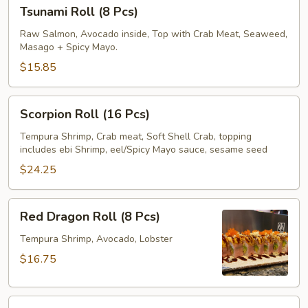
Tsunami
Tsunami Roll (8 Pcs)
Roll
(8
Raw Salmon, Avocado inside, Top with Crab Meat, Seaweed,
Masago + Spicy Mayo.
Pcs)
$15.85
Scorpion
Scorpion Roll (16 Pcs)
Roll
(16
Tempura Shrimp, Crab meat, Soft Shell Crab, topping
includes ebi Shrimp, eel/Spicy Mayo sauce, sesame seed
Pcs)
$24.25
Red
Red Dragon Roll (8 Pcs)
Dragon
Roll
Tempura Shrimp, Avocado, Lobster
(8
$16.75
Pcs)
Asian