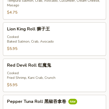
凤
Tempura Salmon, Crab, Avocado, Cucumber, Cream Cheese,
Masago
凰
城
$4.75
卷
Lion
Lion King Roll 狮子王
King
Roll
Cooked
Baked Salmon, Crab, Avocado
狮
子
$5.95
王
Red
Red Devil Roll 红魔鬼
Devil
Roll
Cooked
Fried Shrimp, Kani Crab, Crunch
红
魔
$5.95
鬼
Pepper
Pepper Tuna Roll 黑椒吞拿卷
Tuna