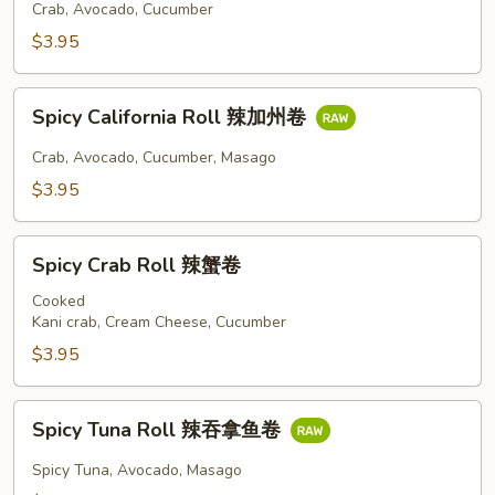
Crab, Avocado, Cucumber
州
卷
$3.95
Spicy
Spicy California Roll 辣加州卷
California
Roll
Crab, Avocado, Cucumber, Masago
辣
$3.95
加
州
Spicy
卷
Spicy Crab Roll 辣蟹卷
Crab
Roll
Cooked
Kani crab, Cream Cheese, Cucumber
辣
蟹
$3.95
卷
Spicy
Spicy Tuna Roll 辣吞拿鱼卷
Tuna
Roll
Spicy Tuna, Avocado, Masago
辣