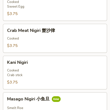
甜
Cooked
Sweet Egg
蛋
$3.75
Crab
Crab Meat Nigiri 蟹沙律
Meat
Nigiri
Cooked
蟹
$3.75
沙
律
Kani
Kani Nigiri
Nigiri
Cooked
Crab stick
$3.75
Masago
Masago Nigiri 小鱼旦
Nigiri
小
Smelt Roe