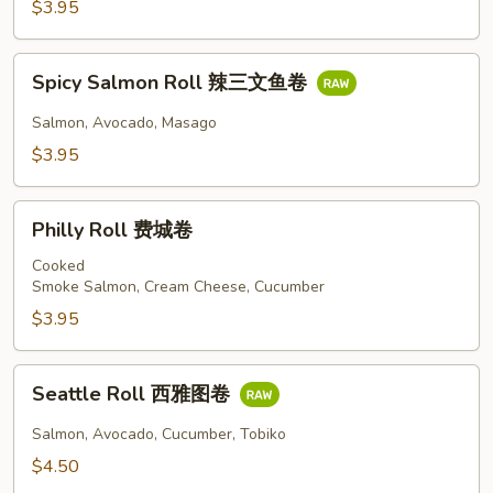
$3.95
吞
拿
Spicy
鱼
Spicy Salmon Roll 辣三文鱼卷
Salmon
卷
Roll
Salmon, Avocado, Masago
辣
$3.95
三
文
Philly
鱼
Philly Roll 费城卷
Roll
卷
费
Cooked
Smoke Salmon, Cream Cheese, Cucumber
城
卷
$3.95
Seattle
Seattle Roll 西雅图卷
Roll
西
Salmon, Avocado, Cucumber, Tobiko
雅
$4.50
图