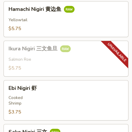
三
Hamachi
文
Hamachi Nigiri 黄边鱼
Nigiri
黄
Yellowtail
边
$5.75
鱼
Ikura
Ikura Nigiri 三文鱼旦
Nigiri
三
Salmon Roe
文
$5.75
鱼
旦
Ebi
Ebi Nigiri 虾
Nigiri
虾
Cooked
Shrimp
$3.75
Sake