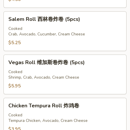
卷
Salem
Salem Roll 西林卷炸卷 (5pcs)
Roll
西
Cooked
Crab, Avocado, Cucumber, Cream Cheese
林
卷
$5.25
炸
卷
Vegas
Vegas Roll 维加斯卷炸卷 (5pcs)
(5pcs)
Roll
维
Cooked
Shrimp, Crab, Avocado, Cream Cheese
加
斯
$5.95
卷
炸
Chicken
Chicken Tempura Roll 炸鸡卷
卷
Tempura
(5pcs)
Roll
Cooked
Tempura Chicken, Avocado, Cream Cheese
炸
鸡
$3.95