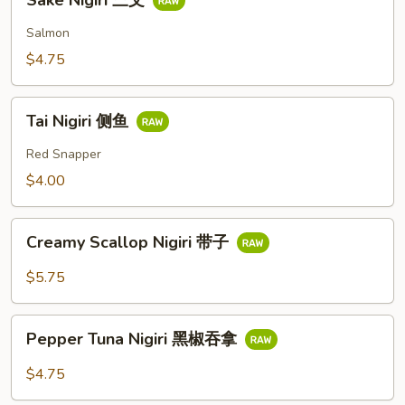
Sake Nigiri 三文
Nigiri
三
Salmon
文
$4.75
Tai
Tai Nigiri 侧鱼
Nigiri
侧
Red Snapper
鱼
$4.00
Creamy
Creamy Scallop Nigiri 带子
Scallop
Nigiri
$5.75
带
子
Pepper
Pepper Tuna Nigiri 黑椒吞拿
Tuna
Nigiri
$4.75
黑