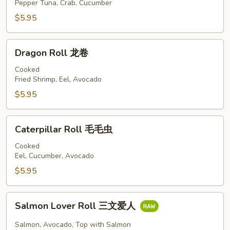
Roll
Pepper Tuna, Crab, Cucumber
黑
$5.95
椒
吞
Dragon
拿
Dragon Roll 龙卷
Roll
卷
龙
Cooked
Fried Shrimp, Eel, Avocado
卷
$5.95
Caterpillar
Caterpillar Roll 毛毛虫
Roll
毛
Cooked
Eel, Cucumber, Avocado
毛
虫
$5.95
Salmon
Salmon Lover Roll 三文爱人
Lover
Roll
Salmon, Avocado, Top with Salmon