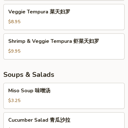
Veggie
Veggie Tempura 菜天妇罗
Tempura
菜
$8.95
天
妇
Shrimp
Shrimp & Veggie Tempura 虾菜天妇罗
罗
&
Veggie
$9.95
Tempura
虾
菜
Soups & Salads
天
妇
Miso
Miso Soup 味噌汤
罗
Soup
味
$3.25
噌
汤
Cucumber
Cucumber Salad 青瓜沙拉
Salad