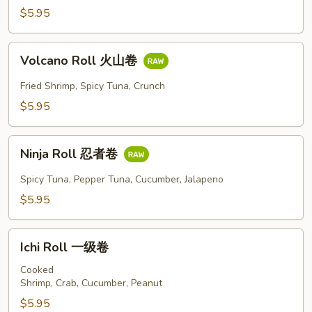
三
$5.95
文
爱
Volcano
人
Volcano Roll 火山卷
Roll
火
Fried Shrimp, Spicy Tuna, Crunch
山
$5.95
卷
Ninja
Ninja Roll 忍者卷
Roll
忍
Spicy Tuna, Pepper Tuna, Cucumber, Jalapeno
者
$5.95
卷
Ichi
Ichi Roll 一级卷
Roll
一
Cooked
Shrimp, Crab, Cucumber, Peanut
级
卷
$5.95