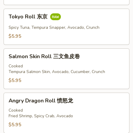
Tokyo
Tokyo Roll 东京
Roll
东
Spicy Tuna, Tempura Snapper, Avocado, Crunch
京
$5.95
Salmon
Salmon Skin Roll 三文鱼皮卷
Skin
Roll
Cooked
Tempura Salmon Skin, Avocado, Cucumber, Crunch
三
文
$5.95
鱼
皮
Angry
Angry Dragon Roll 愤怒龙
卷
Dragon
Roll
Cooked
Fried Shrimp, Spicy Crab, Avocado
愤
怒
$5.95
龙