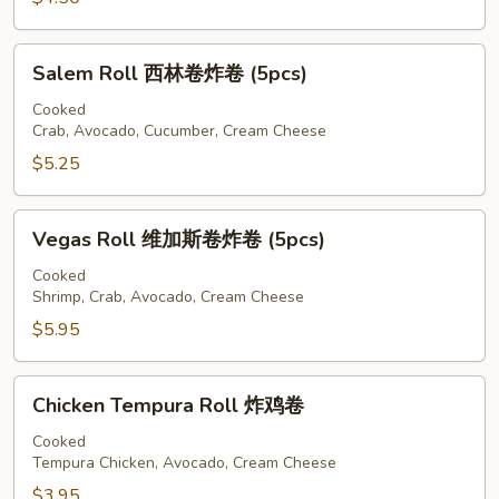
卷
Salem
Salem Roll 西林卷炸卷 (5pcs)
Roll
西
Cooked
Crab, Avocado, Cucumber, Cream Cheese
林
卷
$5.25
炸
卷
Vegas
Vegas Roll 维加斯卷炸卷 (5pcs)
(5pcs)
Roll
维
Cooked
Shrimp, Crab, Avocado, Cream Cheese
加
斯
$5.95
卷
炸
Chicken
Chicken Tempura Roll 炸鸡卷
卷
Tempura
(5pcs)
Roll
Cooked
Tempura Chicken, Avocado, Cream Cheese
炸
鸡
$3.95