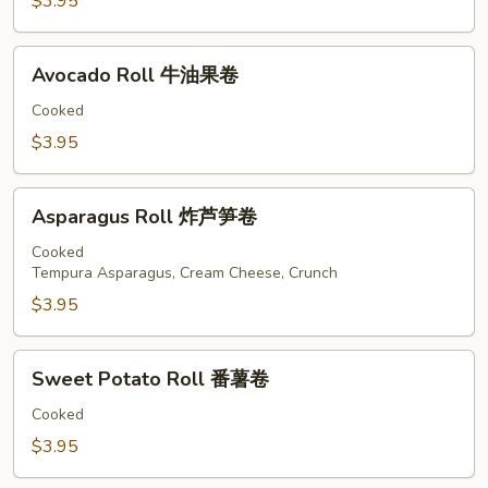
瓜
$3.95
卷
Avocado
Avocado Roll 牛油果卷
Roll
牛
Cooked
油
$3.95
果
卷
Asparagus
Asparagus Roll 炸芦笋卷
Roll
炸
Cooked
Tempura Asparagus, Cream Cheese, Crunch
芦
笋
$3.95
卷
Sweet
Sweet Potato Roll 番薯卷
Potato
Roll
Cooked
番
$3.95
薯