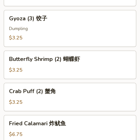
芝
麻
Gyoza
Gyoza (3) 饺子
球
(3)
饺
Dumpling
子
$3.25
Butterfly
Butterfly Shrimp (2) 蝴蝶虾
Shrimp
(2)
$3.25
蝴
蝶
Crab
Crab Puff (2) 蟹角
虾
Puff
(2)
$3.25
蟹
角
Fried
Fried Calamari 炸鱿鱼
Calamari
炸
$6.75