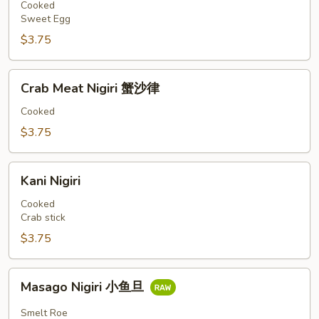
甜
Cooked
Sweet Egg
蛋
$3.75
Crab
Crab Meat Nigiri 蟹沙律
Meat
Nigiri
Cooked
蟹
$3.75
沙
律
Kani
Kani Nigiri
Nigiri
Cooked
Crab stick
$3.75
Masago
Masago Nigiri 小鱼旦
Nigiri
小
Smelt Roe