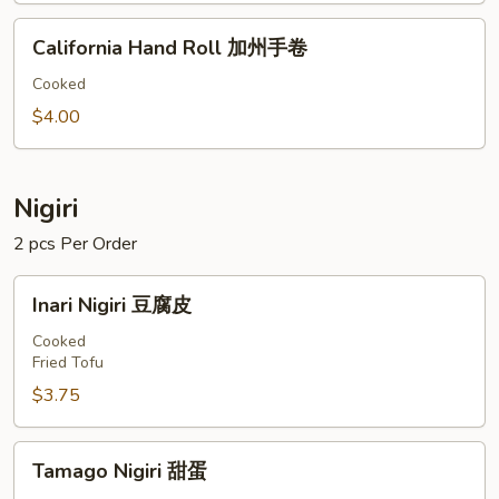
文
California
鱼
California Hand Roll 加州手卷
Hand
皮
Roll
Cooked
手
加
$4.00
卷
州
手
卷
Nigiri
2 pcs Per Order
Inari
Inari Nigiri 豆腐皮
Nigiri
豆
Cooked
Fried Tofu
腐
皮
$3.75
Tamago
Tamago Nigiri 甜蛋
Nigiri