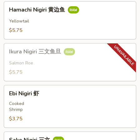
三
Hamachi
文
Hamachi Nigiri 黄边鱼
Nigiri
黄
Yellowtail
边
$5.75
鱼
Ikura
Ikura Nigiri 三文鱼旦
Nigiri
三
Salmon Roe
文
$5.75
鱼
旦
Ebi
Ebi Nigiri 虾
Nigiri
虾
Cooked
Shrimp
$3.75
Sake