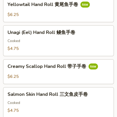
Yellowtail
手
Yellowtail Hand Roll 黄尾鱼手卷
Hand
卷
Roll
$6.25
黄
尾
Unagi
鱼
Unagi (Eel) Hand Roll 鳗鱼手卷
(Eel)
手
Hand
Cooked
卷
Roll
$4.75
鳗
鱼
Creamy
手
Creamy Scallop Hand Roll 带子手卷
Scallop
卷
Hand
$6.25
Roll
带
Salmon
子
Salmon Skin Hand Roll 三文鱼皮手卷
Skin
手
Hand
Cooked
卷
Roll
$4.75
三