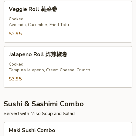
卷
Veggie
Veggie Roll 蔬菜卷
Roll
蔬
Cooked
Avocado, Cucumber, Fried Tofu
菜
卷
$3.95
Jalapeno
Jalapeno Roll 炸辣椒卷
Roll
炸
Cooked
Tempura Jalapeno, Cream Cheese, Crunch
辣
椒
$3.95
卷
Sushi & Sashimi Combo
Served with Miso Soup and Salad
Maki
Maki Sushi Combo
Sushi