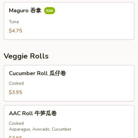
椒
Maguro
吞
Maguro 吞拿
吞
拿
拿
Tuna
$4.75
Veggie Rolls
Cucumber
Cucumber Roll 瓜仔卷
Roll
瓜
Cooked
仔
$3.95
卷
AAC
AAC Roll 牛笋瓜卷
Roll
牛
Cooked
Asparagus, Avocado, Cucumber
笋