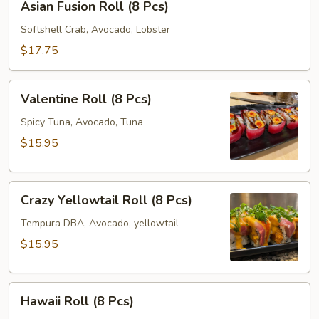
Asian Fusion Roll (8 Pcs)
Fusion
Roll
Softshell Crab, Avocado, Lobster
(8
$17.75
Pcs)
Valentine
Valentine Roll (8 Pcs)
Roll
(8
Spicy Tuna, Avocado, Tuna
Pcs)
$15.95
Crazy
Crazy Yellowtail Roll (8 Pcs)
Yellowtail
Roll
Tempura DBA, Avocado, yellowtail
(8
$15.95
Pcs)
Hawaii
Hawaii Roll (8 Pcs)
Roll