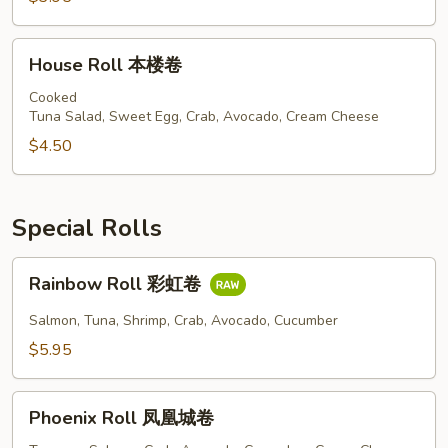
卷
House
House Roll 本楼卷
Roll
本
Cooked
Tuna Salad, Sweet Egg, Crab, Avocado, Cream Cheese
楼
卷
$4.50
Special Rolls
Rainbow
Rainbow Roll 彩虹卷
Roll
彩
Salmon, Tuna, Shrimp, Crab, Avocado, Cucumber
虹
$5.95
卷
Phoenix
Phoenix Roll 凤凰城卷
Roll