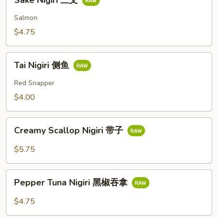
Sake Nigiri 三文
Nigiri
三
Salmon
文
$4.75
Tai
Tai Nigiri 侧鱼
Nigiri
侧
Red Snapper
鱼
$4.00
Creamy
Creamy Scallop Nigiri 带子
Scallop
Nigiri
$5.75
带
子
Pepper
Pepper Tuna Nigiri 黑椒吞拿
Tuna
Nigiri
$4.75
黑