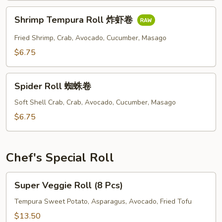
Shrimp
Shrimp Tempura Roll 炸虾卷
Tempura
Roll
Fried Shrimp, Crab, Avocado, Cucumber, Masago
炸
$6.75
虾
卷
Spider
Spider Roll 蜘蛛卷
Roll
蜘
Soft Shell Crab, Crab, Avocado, Cucumber, Masago
蛛
$6.75
卷
Chef's Special Roll
Super
Super Veggie Roll (8 Pcs)
Veggie
Roll
Tempura Sweet Potato, Asparagus, Avocado, Fried Tofu
(8
$13.50