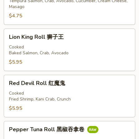
凤
Tempura Salmon, Crab, Avocado, Cucumber, Cream Cheese,
Masago
凰
城
$4.75
卷
Lion
Lion King Roll 狮子王
King
Roll
Cooked
Baked Salmon, Crab, Avocado
狮
子
$5.95
王
Red
Red Devil Roll 红魔鬼
Devil
Roll
Cooked
Fried Shrimp, Kani Crab, Crunch
红
魔
$5.95
鬼
Pepper
Pepper Tuna Roll 黑椒吞拿卷
Tuna