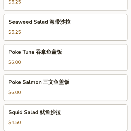
青
$5.25
瓜
沙
Seaweed
Seaweed Salad 海带沙拉
拉
Salad
海
$5.25
带
沙
Poke
Poke Tuna 吞拿鱼盖饭
拉
Tuna
吞
$6.00
拿
鱼
Poke
Poke Salmon 三文鱼盖饭
盖
Salmon
饭
三
$6.00
文
鱼
Squid
Squid Salad 鱿鱼沙拉
盖
Salad
饭
鱿
$4.50
鱼