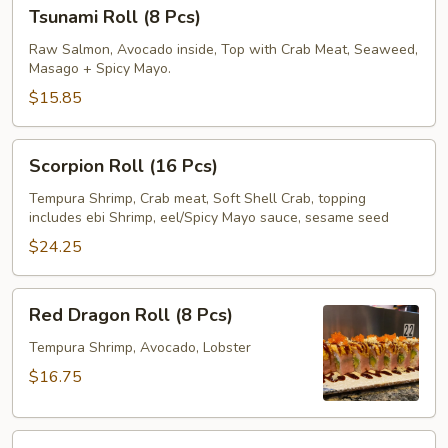
Tsunami
Tsunami Roll (8 Pcs)
Roll
(8
Raw Salmon, Avocado inside, Top with Crab Meat, Seaweed,
Masago + Spicy Mayo.
Pcs)
$15.85
Scorpion
Scorpion Roll (16 Pcs)
Roll
(16
Tempura Shrimp, Crab meat, Soft Shell Crab, topping
includes ebi Shrimp, eel/Spicy Mayo sauce, sesame seed
Pcs)
$24.25
Red
Red Dragon Roll (8 Pcs)
Dragon
Roll
Tempura Shrimp, Avocado, Lobster
(8
$16.75
Pcs)
Asian