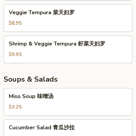
Veggie
Veggie Tempura 菜天妇罗
Tempura
菜
$8.95
天
妇
Shrimp
Shrimp & Veggie Tempura 虾菜天妇罗
罗
&
Veggie
$9.95
Tempura
虾
菜
Soups & Salads
天
妇
Miso
Miso Soup 味噌汤
罗
Soup
味
$3.25
噌
汤
Cucumber
Cucumber Salad 青瓜沙拉
Salad