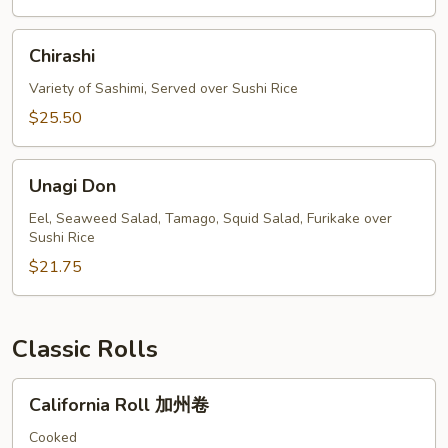
Chirashi
Chirashi
Variety of Sashimi, Served over Sushi Rice
$25.50
Unagi
Unagi Don
Don
Eel, Seaweed Salad, Tamago, Squid Salad, Furikake over
Sushi Rice
$21.75
Classic Rolls
California
California Roll 加州卷
Roll
加
Cooked