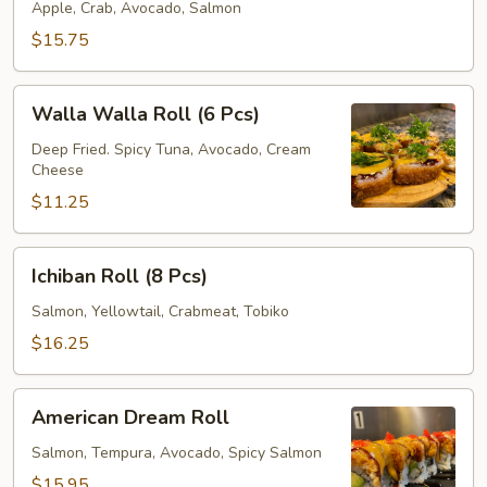
(8
Apple, Crab, Avocado, Salmon
Pcs)
$15.75
Walla
Walla Walla Roll (6 Pcs)
Walla
Roll
Deep Fried. Spicy Tuna, Avocado, Cream
Cheese
(6
Pcs)
$11.25
Ichiban
Ichiban Roll (8 Pcs)
Roll
(8
Salmon, Yellowtail, Crabmeat, Tobiko
Pcs)
$16.25
American
American Dream Roll
Dream
Roll
Salmon, Tempura, Avocado, Spicy Salmon
$15.95