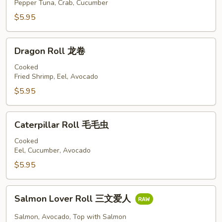
Roll
Pepper Tuna, Crab, Cucumber
黑
$5.95
椒
吞
Dragon
拿
Dragon Roll 龙卷
Roll
卷
龙
Cooked
Fried Shrimp, Eel, Avocado
卷
$5.95
Caterpillar
Caterpillar Roll 毛毛虫
Roll
毛
Cooked
Eel, Cucumber, Avocado
毛
虫
$5.95
Salmon
Salmon Lover Roll 三文爱人
Lover
Roll
Salmon, Avocado, Top with Salmon