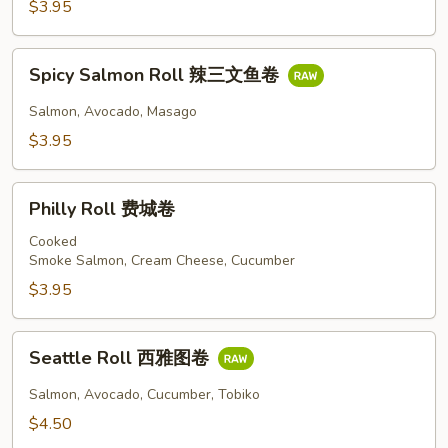
$3.95
吞
拿
Spicy
鱼
Spicy Salmon Roll 辣三文鱼卷
Salmon
卷
Roll
Salmon, Avocado, Masago
辣
$3.95
三
文
Philly
鱼
Philly Roll 费城卷
Roll
卷
费
Cooked
Smoke Salmon, Cream Cheese, Cucumber
城
卷
$3.95
Seattle
Seattle Roll 西雅图卷
Roll
西
Salmon, Avocado, Cucumber, Tobiko
雅
$4.50
图