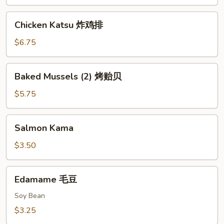
鱿
鱼
Chicken
Chicken Katsu 炸鸡排
Katsu
炸
$6.75
鸡
排
Baked
Baked Mussels (2) 烤贻贝
Mussels
(2)
$5.75
烤
贻
Salmon
Salmon Kama
贝
Kama
$3.50
Edamame
Edamame 毛豆
毛
豆
Soy Bean
$3.25