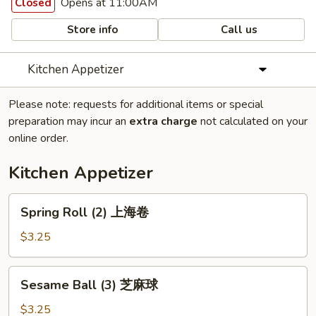
Opens at 11:00AM
Closed
Store info
Call us
Kitchen Appetizer
Please note: requests for additional items or special
preparation may incur an
extra charge
not calculated on your
online order.
Kitchen Appetizer
Spring
Spring Roll (2) 上海卷
Roll
(2)
$3.25
上
海
Sesame
Sesame Ball (3) 芝麻球
卷
Ball
(3)
$3.25