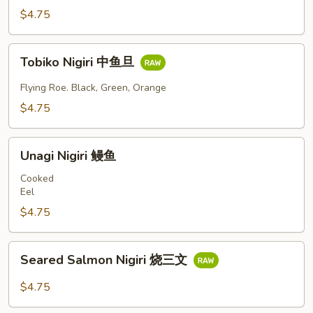
鱼
$4.75
旦
Tobiko
Tobiko Nigiri 中鱼旦
Nigiri
中
Flying Roe. Black, Green, Orange
鱼
$4.75
旦
Unagi
Unagi Nigiri 鳗鱼
Nigiri
鳗
Cooked
Eel
鱼
$4.75
Seared
Seared Salmon Nigiri 烧三文
Salmon
Nigiri
$4.75
烧