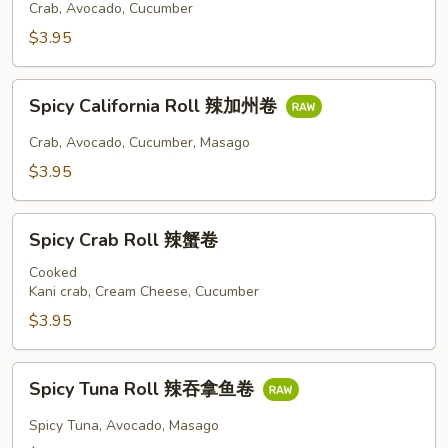
Crab, Avocado, Cucumber
州
卷
$3.95
Spicy
Spicy California Roll 辣加州卷
California
Roll
Crab, Avocado, Cucumber, Masago
辣
$3.95
加
州
Spicy
卷
Spicy Crab Roll 辣蟹卷
Crab
Roll
Cooked
Kani crab, Cream Cheese, Cucumber
辣
蟹
$3.95
卷
Spicy
Spicy Tuna Roll 辣吞拿鱼卷
Tuna
Roll
Spicy Tuna, Avocado, Masago
辣